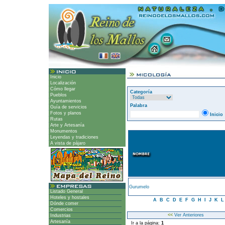
Inicio
Localización
Cómo llegar
Categoría
Pueblos
Ayuntamientos
Palabra
Guía de servicios
Fotos y planos
Inicio
Rutas
Arte y Artesanía
Monumentos
Leyendas y tradiciones
A vista de pájaro
Gurumelo
Listado General
Hoteles y hostales
A
B
C
D
E
F
G
H
I
J
K
Dónde comer
Comercios
<<
Ver Anteriores
Industrias
Artesanía
Ir a la página:
1