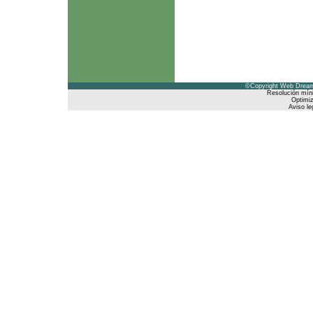
©Copyright Web Dreams
Resolución mín
Optimiz
Aviso le