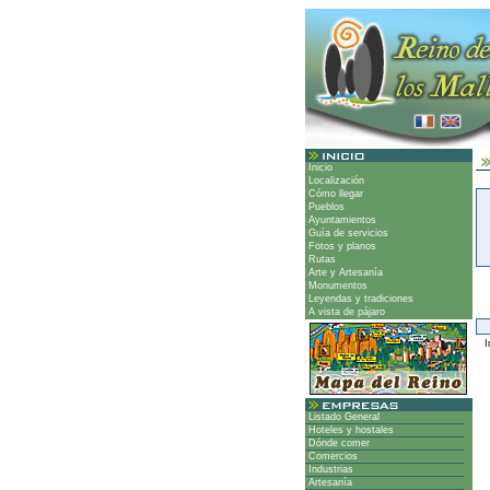
Inicio
Localización
Cómo llegar
Pueblos
Ayuntamientos
Guía de servicios
Fotos y planos
Rutas
Arte y Artesanía
Monumentos
Leyendas y tradiciones
A vista de pájaro
Ir
Listado General
Hoteles y hostales
Dónde comer
Comercios
Industrias
Artesanía