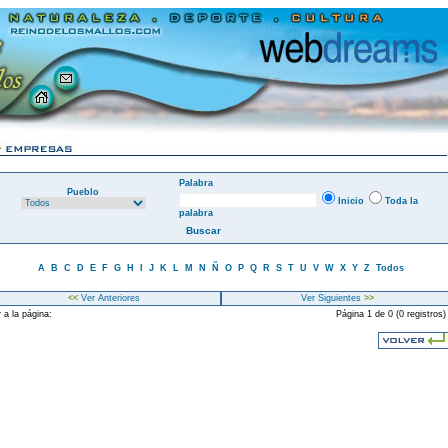
Palabra
Pueblo
Inicio
Toda la
palabra
A
B
C
D
E
F
G
H
I
J
K
L
M
N
Ñ
O
P
Q
R
S
T
U
V
W
X
Y
Z
Todos
<<
Ver Anteriores
Ver Siguientes
>>
 a la página:
Página 1 de 0 (0 registros