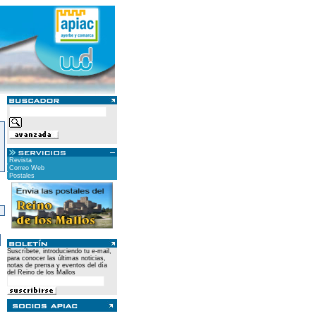
Revista
Correo Web
Postales
)
Suscríbete, introduciendo tu e-mail,
para conocer las últimas noticias,
notas de prensa y eventos del día
del Reino de los Mallos