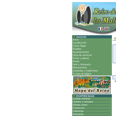
Inicio
Localización
Cómo llegar
Pueblos
Ayuntamientos
Guía de servicios
Fotos y planos
Rutas
Arte y Artesanía
Monumentos
Leyendas y tradiciones
A vista de pájaro
Ir
Listado General
Hoteles y hostales
Dónde comer
Comercios
Industrias
Artesanía