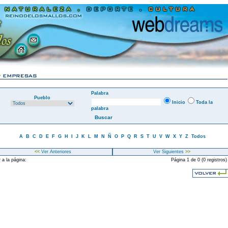
Palabra
Pueblo
Inicio
Toda la
palabra
A
B
C
D
E
F
G
H
I
J
K
L
M
N
Ñ
O
P
Q
R
S
T
U
V
W
X
Y
Z
Todos
<<
Ver Anteriores
Ver Siguientes
>>
 a la página:
Página 1 de 0 (0 registros