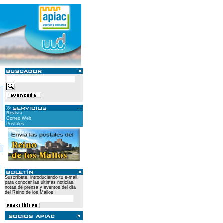
Revista
Correo Web
Postales
)
Suscríbete, introduciendo tu e-mail,
para conocer las últimas noticias,
notas de prensa y eventos del día
del Reino de los Mallos