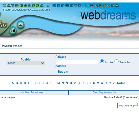
Palabra
Pueblo
Inicio
Toda la
palabra
A
B
C
D
E
F
G
H
I
J
K
L
M
N
Ñ
O
P
Q
R
S
T
U
V
W
X
Y
Z
Todos
<<
Ver Anteriores
Ver Siguientes
>>
 a la página:
Página 1 de 0 (0 registros