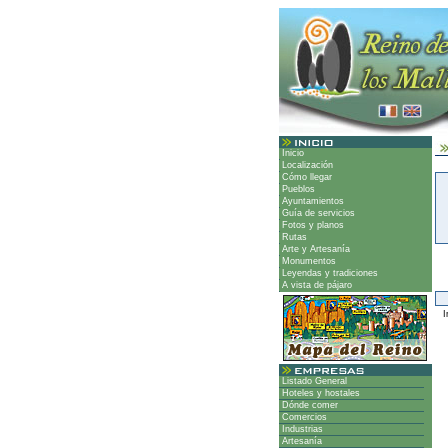
Inicio
Localización
Cómo llegar
Pueblos
Ayuntamientos
Guía de servicios
Fotos y planos
Rutas
Arte y Artesanía
Monumentos
Leyendas y tradiciones
A vista de pájaro
Ir
Listado General
Hoteles y hostales
Dónde comer
Comercios
Industrias
Artesanía