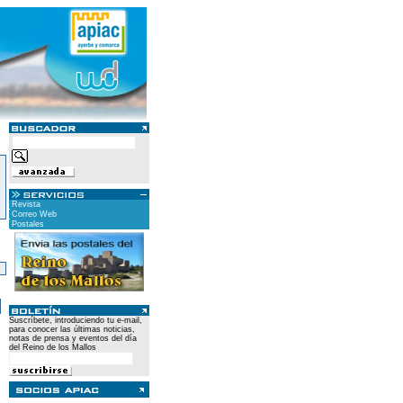
Revista
Correo Web
Postales
)
Suscríbete, introduciendo tu e-mail,
para conocer las últimas noticias,
notas de prensa y eventos del día
del Reino de los Mallos