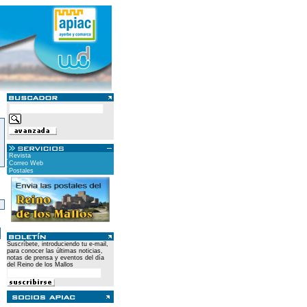
Revista
Correo Web
Postales
)
Suscríbete, introduciendo tu e-mail,
para conocer las últimas noticias,
notas de prensa y eventos del día
del Reino de los Mallos