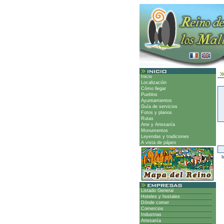
Inicio
Localización
Cómo llegar
Pueblos
Ayuntamientos
Guía de servicios
Fotos y planos
Rutas
Arte y Artesanía
Monumentos
Leyendas y tradiciones
A vista de pájaro
Ir
Listado General
Hoteles y hostales
Dónde comer
Comercios
Industrias
Artesanía