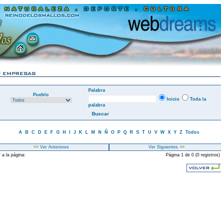
Palabra
Pueblo
Inicio
Toda la
palabra
A
B
C
D
E
F
G
H
I
J
K
L
M
N
Ñ
O
P
Q
R
S
T
U
V
W
X
Y
Z
Todos
<<
Ver Anteriores
Ver Siguientes
>>
 a la página:
Página 1 de 0 (0 registros