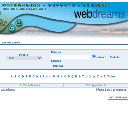
Palabra
Pueblo
Inicio
Toda la
palabra
A
B
C
D
E
F
G
H
I
J
K
L
M
N
Ñ
O
P
Q
R
S
T
U
V
W
X
Y
Z
Todos
<<
Ver Anteriores
Ver Siguientes
>>
 a la página:
Página 1 de 0 (0 registros