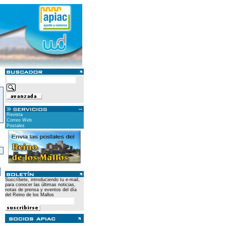
Revista
Correo Web
Postales
)
Suscríbete, introduciendo tu e-mail,
para conocer las últimas noticias,
notas de prensa y eventos del día
del Reino de los Mallos