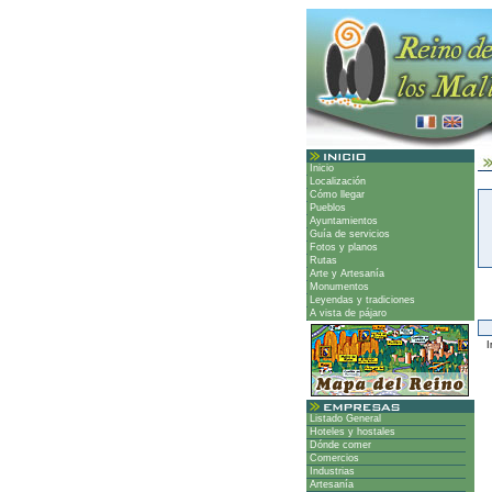
Inicio
Localización
Cómo llegar
Pueblos
Ayuntamientos
Guía de servicios
Fotos y planos
Rutas
Arte y Artesanía
Monumentos
Leyendas y tradiciones
A vista de pájaro
Ir
Listado General
Hoteles y hostales
Dónde comer
Comercios
Industrias
Artesanía