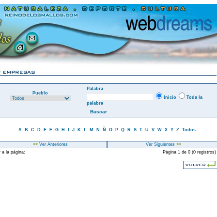
Palabra
Pueblo
Inicio
Toda la
palabra
A
B
C
D
E
F
G
H
I
J
K
L
M
N
Ñ
O
P
Q
R
S
T
U
V
W
X
Y
Z
Todos
<<
Ver Anteriores
Ver Siguientes
>>
 a la página:
Página 1 de 0 (0 registros