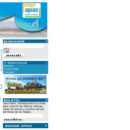
Revista
Correo Web
Postales
)
Suscríbete, introduciendo tu e-mail,
para conocer las últimas noticias,
notas de prensa y eventos del día
del Reino de los Mallos