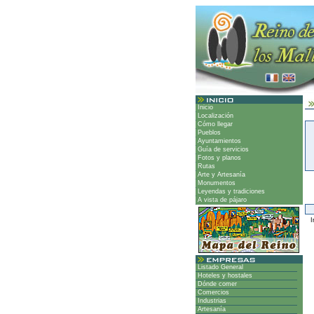
Inicio
Localización
Cómo llegar
Pueblos
Ayuntamientos
Guía de servicios
Fotos y planos
Rutas
Arte y Artesanía
Monumentos
Leyendas y tradiciones
A vista de pájaro
Ir
Listado General
Hoteles y hostales
Dónde comer
Comercios
Industrias
Artesanía