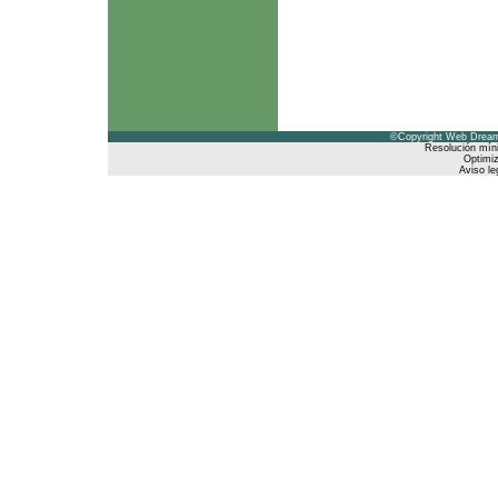
©Copyright Web Dreams
Resolución mín
Optimiz
Aviso le