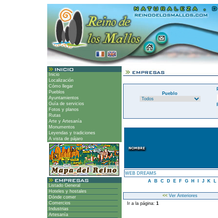
Inicio
Localización
Cómo llegar
Pueblos
Pueblo
Ayuntamientos
Guía de servicios
Fotos y planos
Rutas
Arte y Artesanía
Monumentos
Leyendas y tradiciones
A vista de pájaro
WEB DREAMS
A
B
C
D
E
F
G
H
I
J
K
L
Listado General
Hoteles y hostales
<<
Ver Anteriores
Dónde comer
Comercios
Ir a la página:
1
Industrias
Artesanía