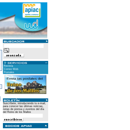
Revista
Correo Web
Postales
)
Suscríbete, introduciendo tu e-mail,
para conocer las últimas noticias,
notas de prensa y eventos del día
del Reino de los Mallos