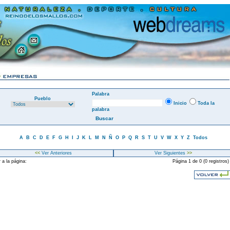
Palabra
Pueblo
Inicio
Toda la
palabra
A
B
C
D
E
F
G
H
I
J
K
L
M
N
Ñ
O
P
Q
R
S
T
U
V
W
X
Y
Z
Todos
<<
Ver Anteriores
Ver Siguientes
>>
 a la página:
Página 1 de 0 (0 registros