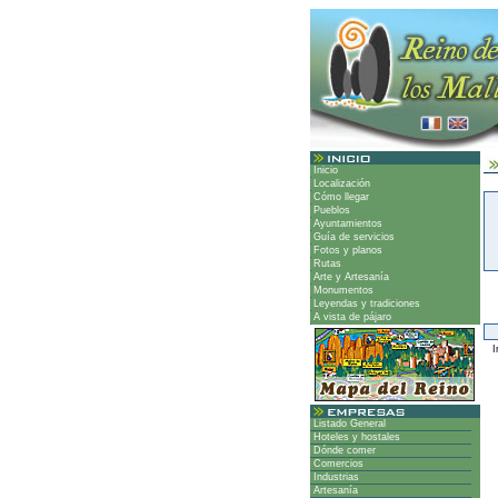
Inicio
Localización
Cómo llegar
Pueblos
Ayuntamientos
Guía de servicios
Fotos y planos
Rutas
Arte y Artesanía
Monumentos
Leyendas y tradiciones
A vista de pájaro
Ir
Listado General
Hoteles y hostales
Dónde comer
Comercios
Industrias
Artesanía