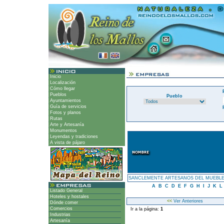
Inicio
Localización
Cómo llegar
Pueblos
Pueblo
Ayuntamientos
Guía de servicios
Fotos y planos
Rutas
Arte y Artesanía
Monumentos
Leyendas y tradiciones
A vista de pájaro
SANCLEMENTE ARTESANOS DEL MUEBL
A
B
C
D
E
F
G
H
I
J
K
L
Listado General
Hoteles y hostales
<<
Ver Anteriores
Dónde comer
Comercios
Ir a la página:
1
Industrias
Artesanía