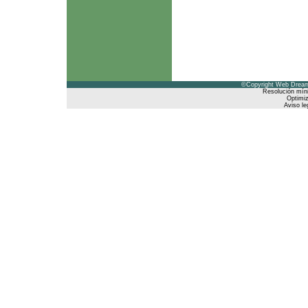
©Copyright Web Dreams
Resolución mín
Optimiz
Aviso le