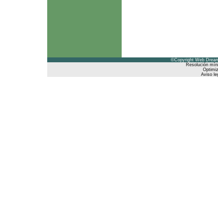
©Copyright Web Dreams
Resolución mín
Optimiz
Aviso le