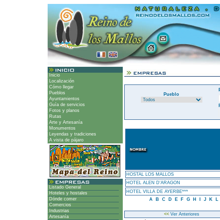
Inicio
Localización
Cómo llegar
Pueblos
Pueblo
Ayuntamientos
Guía de servicios
Fotos y planos
Rutas
Arte y Artesanía
Monumentos
Leyendas y tradiciones
A vista de pájaro
HOSTAL LOS MALLOS
HOTEL ALEN D'ARAGON
Listado General
HOTEL VILLA DE AYERBE***
Hoteles y hostales
Dónde comer
A
B
C
D
E
F
G
H
I
J
K
L
Comercios
Industrias
<<
Ver Anteriores
Artesanía