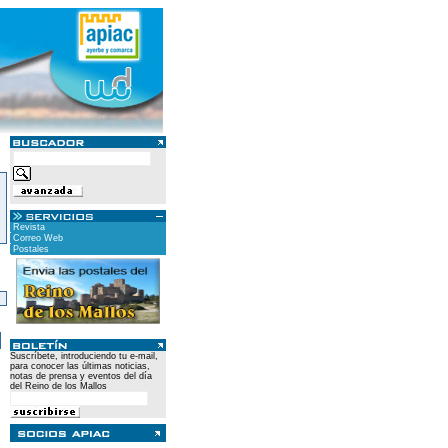
Revista
Correo Web
Postales
)
Suscríbete, introduciendo tu e-mail,
para conocer las últimas noticias,
notas de prensa y eventos del día
del Reino de los Mallos