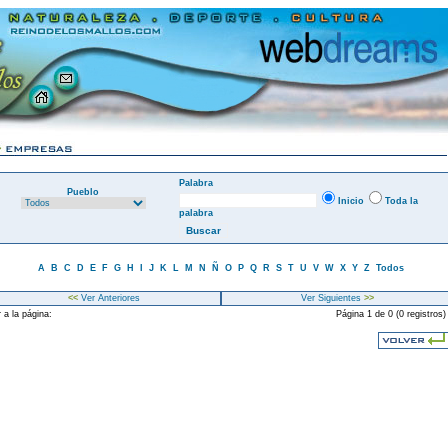
Palabra
Pueblo
Inicio
Toda la
palabra
A
B
C
D
E
F
G
H
I
J
K
L
M
N
Ñ
O
P
Q
R
S
T
U
V
W
X
Y
Z
Todos
<<
Ver Anteriores
Ver Siguientes
>>
 a la página:
Página 1 de 0 (0 registros