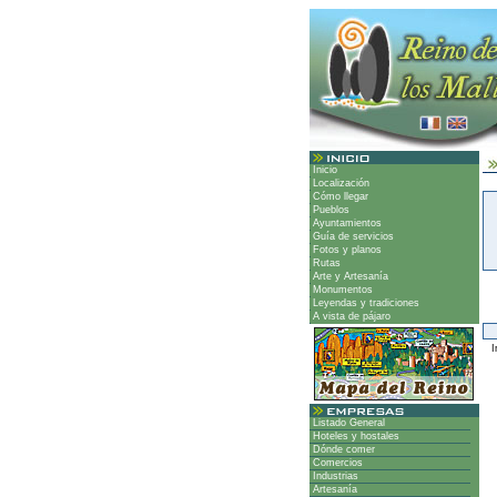
Inicio
Localización
Cómo llegar
Pueblos
Ayuntamientos
Guía de servicios
Fotos y planos
Rutas
Arte y Artesanía
Monumentos
Leyendas y tradiciones
A vista de pájaro
Ir
Listado General
Hoteles y hostales
Dónde comer
Comercios
Industrias
Artesanía