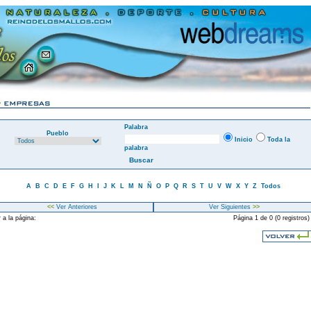
Palabra
Pueblo
Inicio
Toda la
palabra
A
B
C
D
E
F
G
H
I
J
K
L
M
N
Ñ
O
P
Q
R
S
T
U
V
W
X
Y
Z
Todos
<<
Ver Anteriores
Ver Siguientes
>>
 a la página:
Página 1 de 0 (0 registros