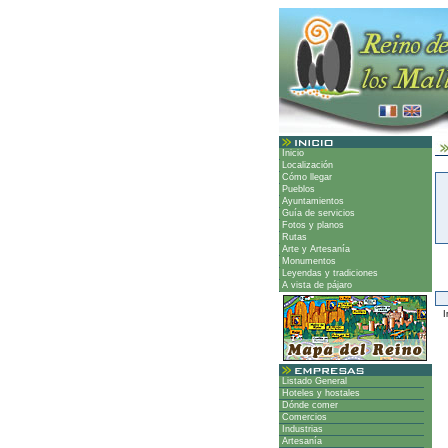
Inicio
Localización
Cómo llegar
Pueblos
Ayuntamientos
Guía de servicios
Fotos y planos
Rutas
Arte y Artesanía
Monumentos
Leyendas y tradiciones
A vista de pájaro
Ir
Listado General
Hoteles y hostales
Dónde comer
Comercios
Industrias
Artesanía