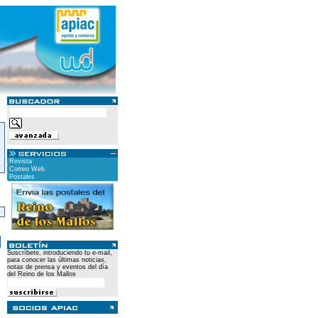
Revista
Correo Web
Postales
)
Suscríbete, introduciendo tu e-mail,
para conocer las últimas noticias,
notas de prensa y eventos del día
del Reino de los Mallos