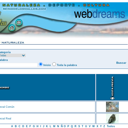
ategoría
alabra
Inicio
Toda la palabra
orzal Común
rzal Real
A
B
C
D
E
F
G
H
I
J
K
L
M
N
Ñ
O
P
Q
R
S
T
U
V
W
X
Y
Z
Todos