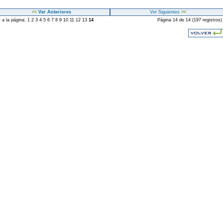
<<
Ver Anteriores
Ver Siguientes
>>
r a la página:
1
2
3
4
5
6
7
8
9
10
11
12
13
14
Página 14 de 14 (197 registros