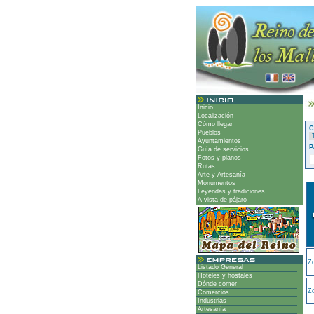
Inicio
Localización
Cómo llegar
C
Pueblos
Ayuntamientos
P
Guía de servicios
Fotos y planos
Rutas
Arte y Artesanía
Monumentos
Leyendas y tradiciones
A vista de pájaro
Z
Listado General
Hoteles y hostales
Dónde comer
Zo
Comercios
Industrias
Artesanía