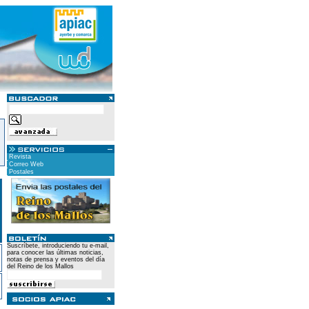
Revista
Correo Web
Postales
Suscríbete, introduciendo tu e-mail,
para conocer las últimas noticias,
notas de prensa y eventos del día
del Reino de los Mallos