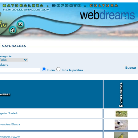
ategoría
alabra
Inicio
Toda la palabra
garto Ocelado
vandera Blanca
vandera Boyera