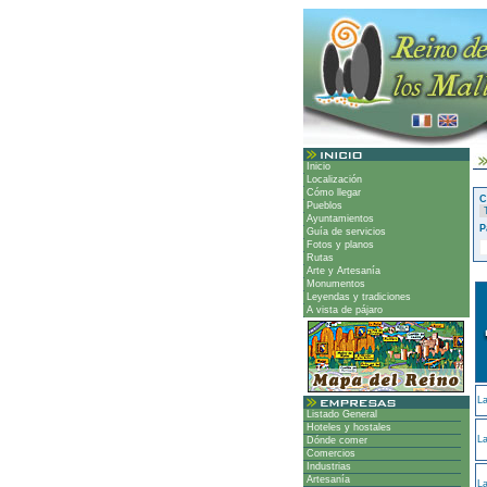
Inicio
Localización
Cómo llegar
C
Pueblos
Ayuntamientos
P
Guía de servicios
Fotos y planos
Rutas
Arte y Artesanía
Monumentos
Leyendas y tradiciones
A vista de pájaro
La
Listado General
Hoteles y hostales
La
Dónde comer
Comercios
Industrias
Artesanía
La