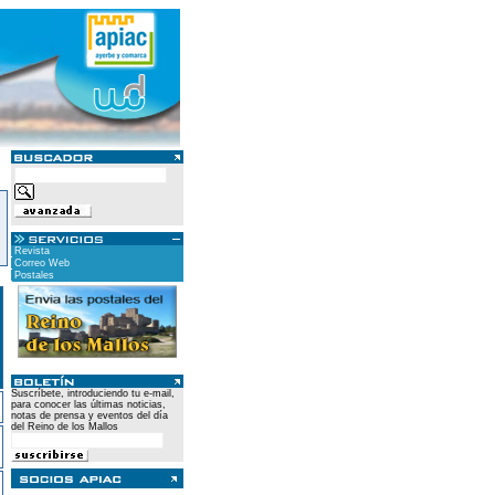
Revista
Correo Web
Postales
Suscríbete, introduciendo tu e-mail,
para conocer las últimas noticias,
notas de prensa y eventos del día
del Reino de los Mallos