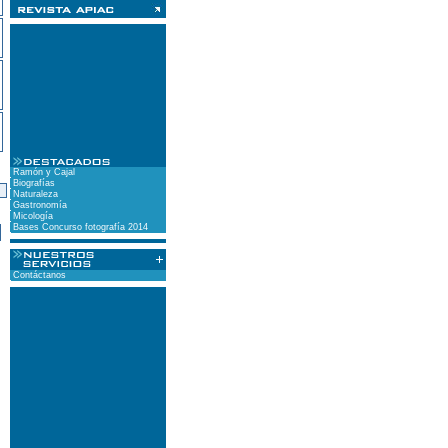
Ramón y Cajal
Biografías
Naturaleza
Gastronomía
)
Micología
Bases Concurso fotografía 2014
Contáctanos