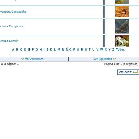
avandera Cascadeña
echuza Campestre
echuza Común
A
B
C
D
E
F
G
H
I
J
K
L
M
N
Ñ
O
P
Q
R
S
T
U
V
W
X
Y
Z
Todos
<<
Ver Anteriores
Ver Siguientes
>>
r a la página:
1
Página 1 de 1 (6 registros