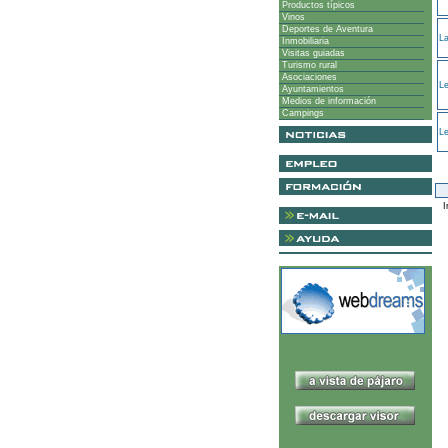
Productos típicos
Vinos
Deportes de Aventura
L
Inmobiliaria
Visitas guiadas
Turismo rural
Asociaciones
L
Ayuntamientos
Medios de información
Campings
L
I