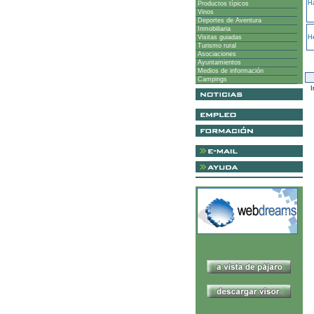
Ha
Productos típicos
Vinos
Deportes de Aventura
Inmobiliaria
Visitas guiadas
He
Turismo rural
Asociaciones
Ayuntamientos
Medios de información
Campings
I