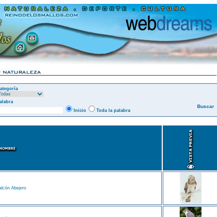
ategoría
alabra
Inicio
Toda la palabra
lcón Abejero