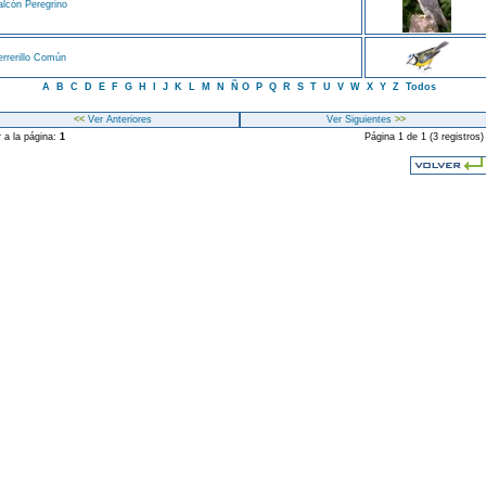
lcón Peregrino
rrerillo Común
A
B
C
D
E
F
G
H
I
J
K
L
M
N
Ñ
O
P
Q
R
S
T
U
V
W
X
Y
Z
Todos
<<
Ver Anteriores
Ver Siguientes
>>
r a la página:
1
Página 1 de 1 (3 registros