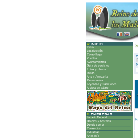
Inicio
Localización
Cómo llegar
C
Pueblos
Ayuntamientos
P
Guía de servicios
Fotos y planos
Rutas
Arte y Artesanía
Monumentos
Leyendas y tradiciones
A vista de pájaro
Listado General
Ha
Hoteles y hostales
Dónde comer
Comercios
Industrias
Artesanía