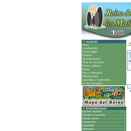
Inicio
Localización
Cómo llegar
C
Pueblos
Ayuntamientos
P
Guía de servicios
Fotos y planos
Rutas
Arte y Artesanía
Monumentos
Leyendas y tradiciones
A vista de pájaro
Ir
Listado General
Hoteles y hostales
Dónde comer
Comercios
Industrias
Artesanía