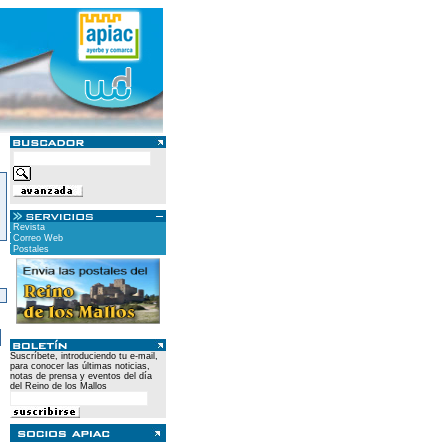
Revista
Correo Web
Postales
)
Suscríbete, introduciendo tu e-mail,
para conocer las últimas noticias,
notas de prensa y eventos del día
del Reino de los Mallos