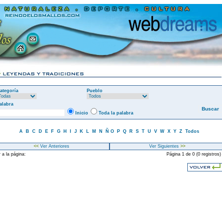
ategoría
Pueblo
alabra
Inicio
Toda la palabra
A
B
C
D
E
F
G
H
I
J
K
L
M
N
Ñ
O
P
Q
R
S
T
U
V
W
X
Y
Z
Todos
<<
Ver Anteriores
Ver Siguientes
>>
 a la página:
Página 1 de 0 (0 registros