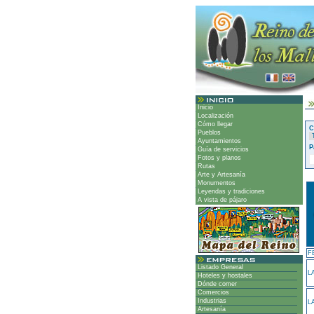
Inicio
Localización
Cómo llegar
C
Pueblos
Ayuntamientos
P
Guía de servicios
Fotos y planos
Rutas
Arte y Artesanía
Monumentos
Leyendas y tradiciones
A vista de pájaro
F
Listado General
L
Hoteles y hostales
Dónde comer
Comercios
Industrias
L
Artesanía