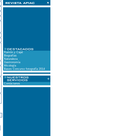
Ramón y Cajal
Biografías
Naturaleza
Gastronomía
Micología
Bases Concurso fotografía 2014
Contáctanos
)