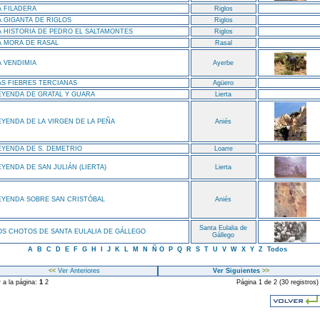
A FILADERA
Riglos
A GIGANTA DE RIGLOS
Riglos
A HISTORIA DE PEDRO EL SALTAMONTES
Riglos
A MORA DE RASAL
Rasal
A VENDIMIA
Ayerbe
AS FIEBRES TERCIANAS
Agüero
EYENDA DE GRATAL Y GUARA
Lierta
EYENDA DE LA VIRGEN DE LA PEÑA
Aniés
EYENDA DE S. DEMETRIO
Loarre
EYENDA DE SAN JULIÁN (LIERTA)
Lierta
EYENDA SOBRE SAN CRISTÓBAL
Aniés
Santa Eulalia de
OS CHOTOS DE SANTA EULALIA DE GÁLLEGO
Gállego
A
B
C
D
E
F
G
H
I
J
K
L
M
N
Ñ
O
P
Q
R
S
T
U
V
W
X
Y
Z
Todos
<<
Ver Anteriores
Ver Siguientes
>>
r a la página:
1
2
Página 1 de 2 (30 registros