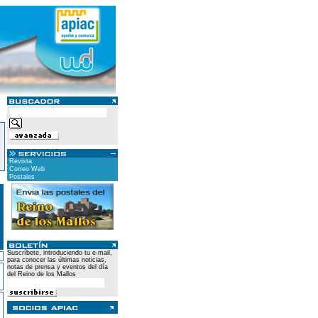
Revista
Correo Web
Postales
Suscríbete, introduciendo tu e-mail,
para conocer las últimas noticias,
notas de prensa y eventos del día
del Reino de los Mallos