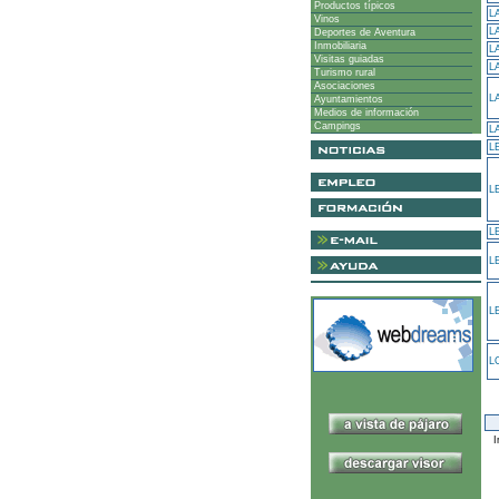
Productos típicos
L
Vinos
L
Deportes de Aventura
Inmobiliaria
L
Visitas guiadas
L
Turismo rural
Asociaciones
L
Ayuntamientos
Medios de información
Campings
L
L
L
L
L
L
L
I