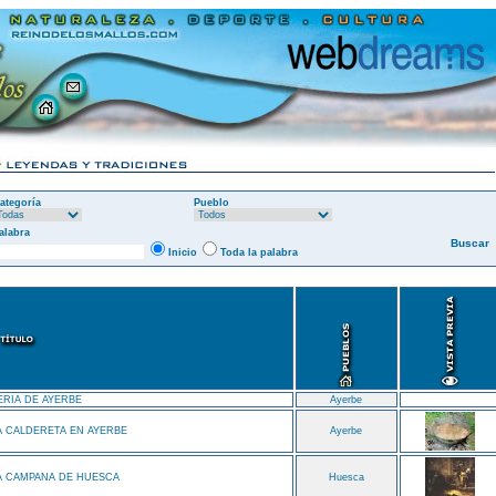
ategoría
Pueblo
alabra
Inicio
Toda la palabra
ERIA DE AYERBE
Ayerbe
A CALDERETA EN AYERBE
Ayerbe
A CAMPANA DE HUESCA
Huesca