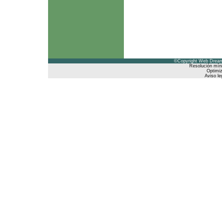
©Copyright Web Dreams
Resolución mín
Optimiz
Aviso le