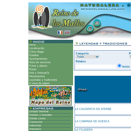
Inicio
Localización
Cómo llegar
Categoría
P
Pueblos
Ayuntamientos
Palabra
Guía de servicios
Fotos y planos
Inicio
Rutas
Arte y Artesanía
Monumentos
Leyendas y tradiciones
A vista de pájaro
LA CALDERETA EN AYERBE
Listado General
Hoteles y hostales
Dónde comer
LA CAMPANA DE HUESCA
Comercios
Industrias
Artesanía
LA FILADERA