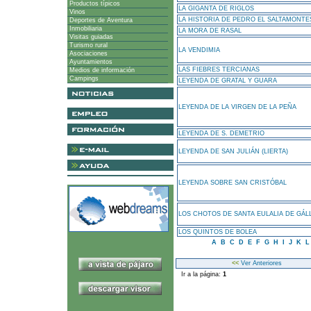
Productos típicos
LA GIGANTA DE RIGLOS
Vinos
LA HISTORIA DE PEDRO EL SALTAMONTE
Deportes de Aventura
Inmobiliaria
LA MORA DE RASAL
Visitas guiadas
Turismo rural
LA VENDIMIA
Asociaciones
Ayuntamientos
LAS FIEBRES TERCIANAS
Medios de información
Campings
LEYENDA DE GRATAL Y GUARA
LEYENDA DE LA VIRGEN DE LA PEÑA
LEYENDA DE S. DEMETRIO
LEYENDA DE SAN JULIÁN (LIERTA)
LEYENDA SOBRE SAN CRISTÓBAL
LOS CHOTOS DE SANTA EULALIA DE GÁL
LOS QUINTOS DE BOLEA
A
B
C
D
E
F
G
H
I
J
K
<<
Ver Anteriores
Ir a la página:
1