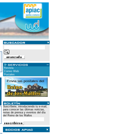
Revista
Correo Web
Postales
Suscríbete, introduciendo tu e-mail,
para conocer las últimas noticias,
notas de prensa y eventos del día
del Reino de los Mallos