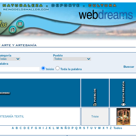
ategoría
Pueblo
alabra
Inicio
Toda la palabra
RTESANÍA TEXTIL
Triste
A
B
C
D
E
F
G
H
I
J
K
L
M
N
Ñ
O
P
Q
R
S
T
U
V
W
X
Y
Z
Todos