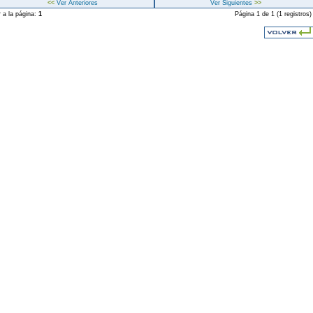
<<
Ver Anteriores
Ver Siguientes
>>
r a la página:
1
Página 1 de 1 (1 registros