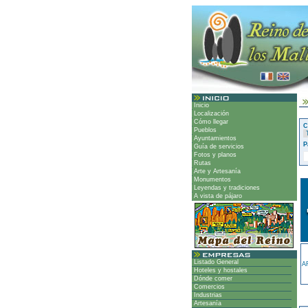
Inicio
Localización
Cómo llegar
C
Pueblos
Ayuntamientos
P
Guía de servicios
Fotos y planos
Rutas
Arte y Artesanía
Monumentos
Leyendas y tradiciones
A vista de pájaro
Listado General
A
Hoteles y hostales
Dónde comer
Comercios
Industrias
Artesanía