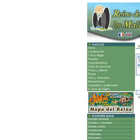
Inicio
Localización
Cómo llegar
C
Pueblos
Ayuntamientos
P
Guía de servicios
Fotos y planos
Rutas
Arte y Artesanía
Monumentos
Leyendas y tradiciones
A vista de pájaro
Ir
Listado General
Hoteles y hostales
Dónde comer
Comercios
Industrias
Artesanía