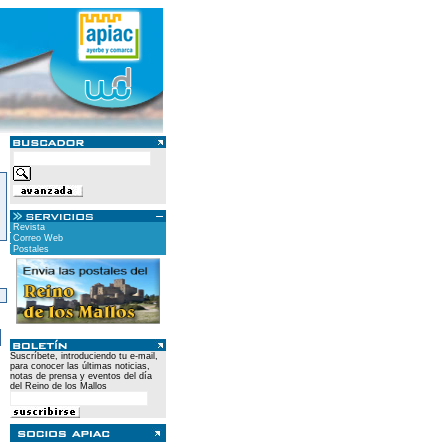
Revista
Correo Web
Postales
)
Suscríbete, introduciendo tu e-mail,
para conocer las últimas noticias,
notas de prensa y eventos del día
del Reino de los Mallos