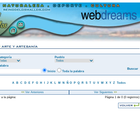
ategoría
Pueblo
alabra
Inicio
Toda la palabra
A
B
C
D
E
F
G
H
I
J
K
L
M
N
Ñ
O
P
Q
R
S
T
U
V
W
X
Y
Z
Todos
<<
Ver Anteriores
Ver Siguientes
>>
 a la página:
Página 1 de 0 (0 registros