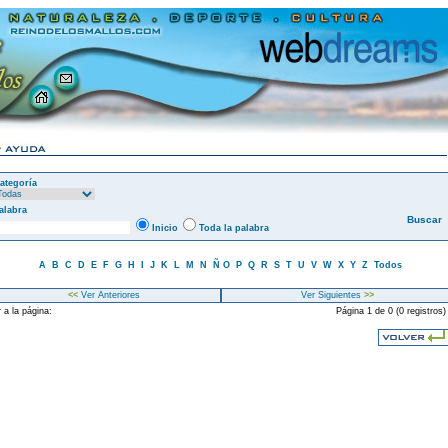
ategoría
alabra
Inicio
Toda la palabra
A
B
C
D
E
F
G
H
I
J
K
L
M
N
Ñ
O
P
Q
R
S
T
U
V
W
X
Y
Z
Todos
<<
Ver Anteriores
Ver Siguientes
>>
 a la página:
Página 1 de 0 (0 registros