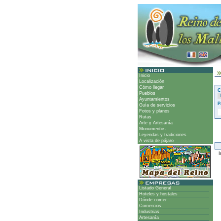
Inicio
Localización
Cómo llegar
C
Pueblos
Ayuntamientos
P
Guía de servicios
Fotos y planos
Rutas
Arte y Artesanía
Monumentos
Leyendas y tradiciones
A vista de pájaro
Ir
Listado General
Hoteles y hostales
Dónde comer
Comercios
Industrias
Artesanía