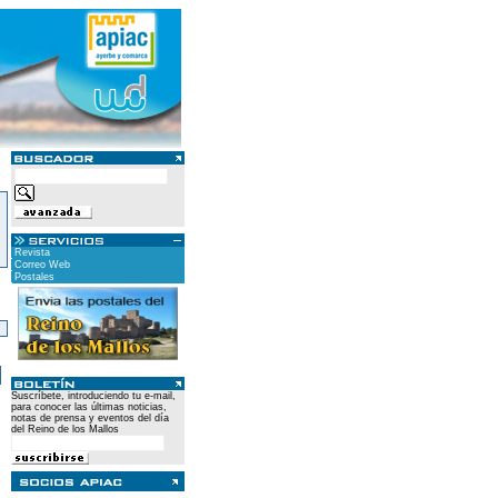
Revista
Correo Web
Postales
)
Suscríbete, introduciendo tu e-mail,
para conocer las últimas noticias,
notas de prensa y eventos del día
del Reino de los Mallos