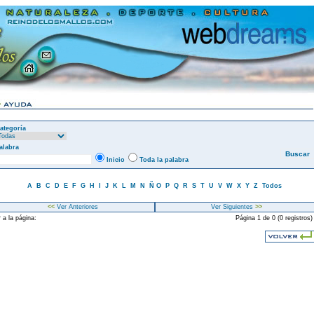
ategoría
alabra
Inicio
Toda la palabra
A
B
C
D
E
F
G
H
I
J
K
L
M
N
Ñ
O
P
Q
R
S
T
U
V
W
X
Y
Z
Todos
<<
Ver Anteriores
Ver Siguientes
>>
 a la página:
Página 1 de 0 (0 registros