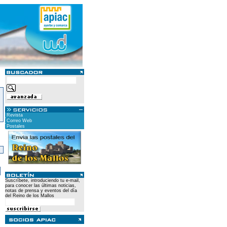
Revista
Correo Web
Postales
)
Suscríbete, introduciendo tu e-mail,
para conocer las últimas noticias,
notas de prensa y eventos del día
del Reino de los Mallos