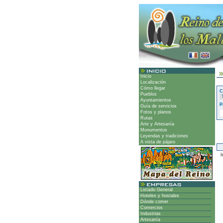
Inicio
Localización
Cómo llegar
C
Pueblos
Ayuntamientos
P
Guía de servicios
Fotos y planos
Rutas
Arte y Artesanía
Monumentos
Leyendas y tradiciones
A vista de pájaro
Ir
Listado General
Hoteles y hostales
Dónde comer
Comercios
Industrias
Artesanía