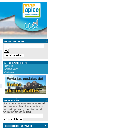
Revista
Correo Web
Postales
)
Suscríbete, introduciendo tu e-mail,
para conocer las últimas noticias,
notas de prensa y eventos del día
del Reino de los Mallos