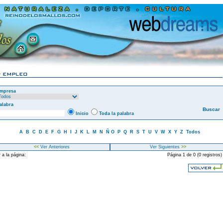
mpresa
alabra
Inicio
Toda la palabra
A
B
C
D
E
F
G
H
I
J
K
L
M
N
Ñ
O
P
Q
R
S
T
U
V
W
X
Y
Z
Todos
<<
Ver Anteriores
Ver Siguientes
>>
 a la página:
Página 1 de 0 (0 registros