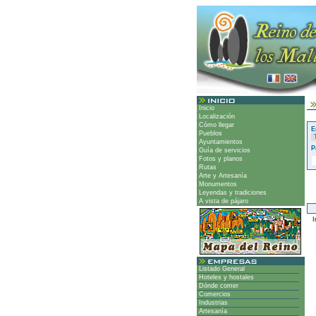
Inicio
Localización
Cómo llegar
E
Pueblos
Ayuntamientos
P
Guía de servicios
Fotos y planos
Rutas
Arte y Artesanía
Monumentos
Leyendas y tradiciones
A vista de pájaro
Ir
Listado General
Hoteles y hostales
Dónde comer
Comercios
Industrias
Artesanía