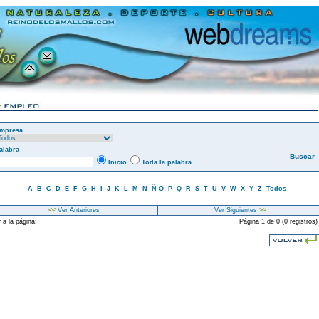
mpresa
alabra
Inicio
Toda la palabra
A
B
C
D
E
F
G
H
I
J
K
L
M
N
Ñ
O
P
Q
R
S
T
U
V
W
X
Y
Z
Todos
<<
Ver Anteriores
Ver Siguientes
>>
 a la página:
Página 1 de 0 (0 registros