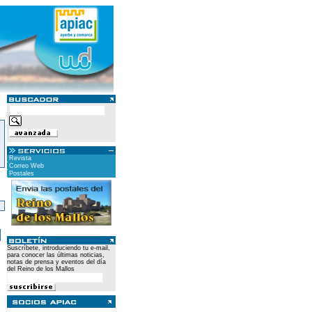
Revista
Correo Web
Postales
)
Suscríbete, introduciendo tu e-mail,
para conocer las últimas noticias,
notas de prensa y eventos del día
del Reino de los Mallos