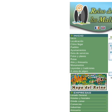
Inicio
Localización
Cómo llegar
E
Pueblos
Ayuntamientos
P
Guía de servicios
Fotos y planos
Rutas
Arte y Artesanía
Monumentos
Leyendas y tradiciones
A vista de pájaro
Ir
Listado General
Hoteles y hostales
Dónde comer
Comercios
Industrias
Artesanía