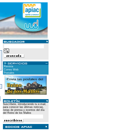
Revista
Correo Web
Postales
)
Suscríbete, introduciendo tu e-mail,
para conocer las últimas noticias,
notas de prensa y eventos del día
del Reino de los Mallos