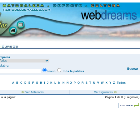
mpresa
alabra
Inicio
Toda la palabra
A
B
C
D
E
F
G
H
I
J
K
L
M
N
Ñ
O
P
Q
R
S
T
U
V
W
X
Y
Z
Todos
<<
Ver Anteriores
Ver Siguientes
>>
 a la página:
Página 1 de 0 (0 registros