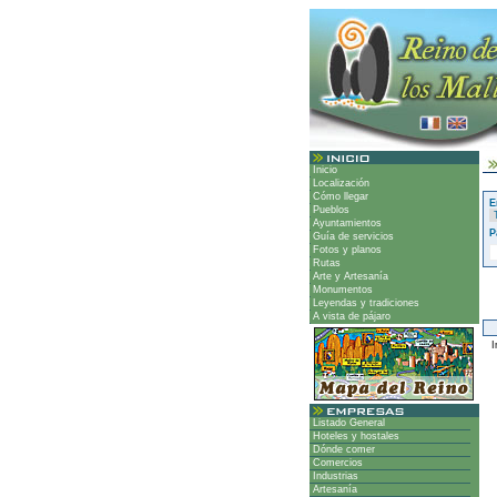
Inicio
Localización
Cómo llegar
E
Pueblos
Ayuntamientos
P
Guía de servicios
Fotos y planos
Rutas
Arte y Artesanía
Monumentos
Leyendas y tradiciones
A vista de pájaro
Ir
Listado General
Hoteles y hostales
Dónde comer
Comercios
Industrias
Artesanía