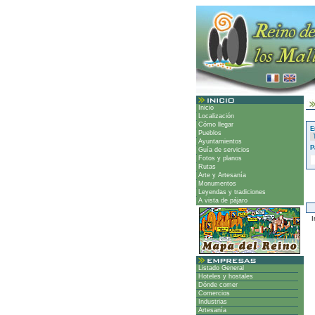
Inicio
Localización
Cómo llegar
E
Pueblos
Ayuntamientos
P
Guía de servicios
Fotos y planos
Rutas
Arte y Artesanía
Monumentos
Leyendas y tradiciones
A vista de pájaro
Ir
Listado General
Hoteles y hostales
Dónde comer
Comercios
Industrias
Artesanía