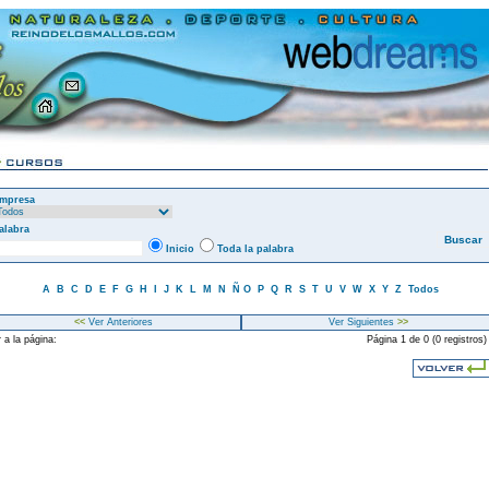
mpresa
alabra
Inicio
Toda la palabra
A
B
C
D
E
F
G
H
I
J
K
L
M
N
Ñ
O
P
Q
R
S
T
U
V
W
X
Y
Z
Todos
<<
Ver Anteriores
Ver Siguientes
>>
 a la página:
Página 1 de 0 (0 registros