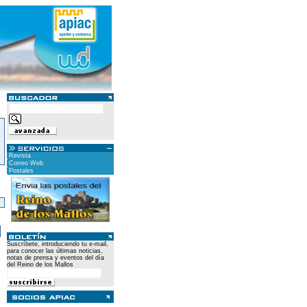
Revista
Correo Web
Postales
)
Suscríbete, introduciendo tu e-mail,
para conocer las últimas noticias,
notas de prensa y eventos del día
del Reino de los Mallos