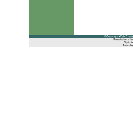
©Copyright Web Dreams
Resolución mín
Optimiz
Aviso le