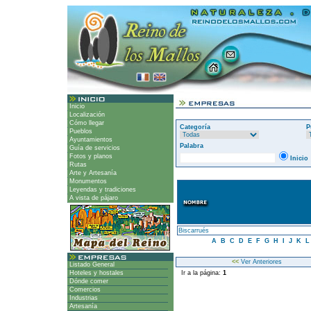
Inicio
Localización
Cómo llegar
Categoría
P
Pueblos
Ayuntamientos
Palabra
Guía de servicios
Fotos y planos
Inicio
Rutas
Arte y Artesanía
Monumentos
Leyendas y tradiciones
A vista de pájaro
Biscarrués
A
B
C
D
E
F
G
H
I
J
K
<<
Ver Anteriores
Listado General
Hoteles y hostales
Ir a la página:
1
Dónde comer
Comercios
Industrias
Artesanía