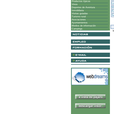
Productos típicos
Lu
Vinos
Mu
Deportes de Aventura
Inmobiliaria
P
Visitas guiadas
Sa
Turismo rural
Asociaciones
Ayuntamientos
Medios de información
Campings
I