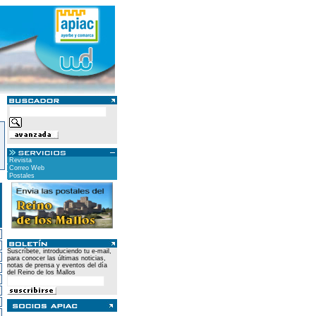
Revista
Correo Web
Postales
Suscríbete, introduciendo tu e-mail,
para conocer las últimas noticias,
notas de prensa y eventos del día
del Reino de los Mallos