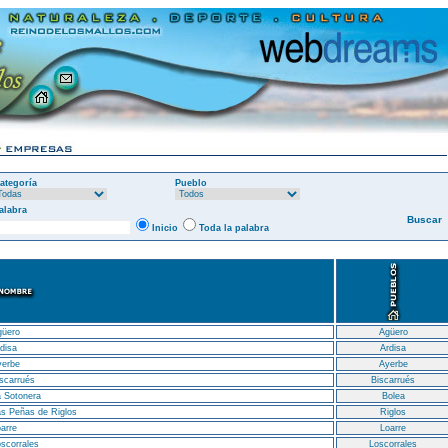
ategoría
Pueblo
alabra
Inicio
Toda la palabra
güero
Agüero
disa
Ardisa
yerbe
Ayerbe
scarrués
Biscarrués
 Sotonera
Bolea
s Peñas de Riglos
Riglos
arre
Loarre
scorrales
Loscorrales