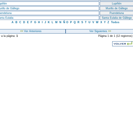
piñén
Lupiñén
rillo de Gállego
Murillo de Gállego
uendeluna
Puendeluna
nta Eulalia
Santa Eulalia de Gállego
A
B
C
D
E
F
G
H
I
J
K
L
M
N
Ñ
O
P
Q
R
S
T
U
V
W
X
Y
Z
Todos
<<
Ver Anteriores
Ver Siguientes
>>
r a la página:
1
Página 1 de 1 (12 registros