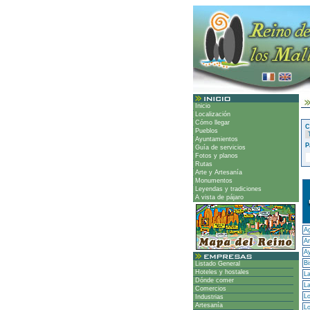
Inicio
Localización
Cómo llegar
C
Pueblos
Ayuntamientos
P
Guía de servicios
Fotos y planos
Rutas
Arte y Artesanía
Monumentos
Leyendas y tradiciones
A vista de pájaro
A
Ar
A
Bi
Listado General
Hoteles y hostales
La
Dónde comer
La
Comercios
Lo
Industrias
Artesanía
Lo