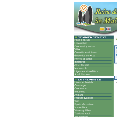
Page d´accueil
Localisation
Comment y arriver
Villes
Conseils municipaux
Guide des services
Photos et cartes
Itinéraires
Art et Métiers
Monuments
Légendes et traditions
À vol d'oiseau
A
Hôtels et hostals
Où manger
Commerce
Industries
Artisans
Produits typiques
Vins
Sports d'aventure
Immobiliers
Visites guidées
Tourisme rural
Associations