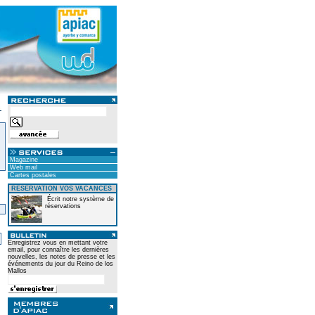
Magazine
Web mail
Cartes postales
RÉSERVATION VOS VACANCES
Écrit notre système de
réservations
)
Enregistrez vous en mettant votre
email, pour connaître les dernières
nouvelles, les notes de presse et les
événements du jour du Reino de los
Mallos