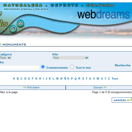
Catégorie
Ville
Mot
Commencement
Tout le mot
A
B
C
D
E
F
G
H
I
J
K
L
M
N
Ñ
O
P
Q
R
S
T
U
V
W
X
Y
Z
Tous
<<
Précédent
Suivant
>>
llez à la page:
Page 1 de 0 (0 enregistrements