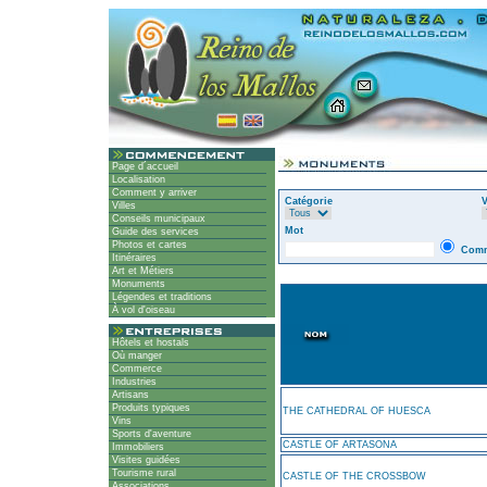
Page d´accueil
Localisation
Comment y arriver
Catégorie
V
Villes
Conseils municipaux
Mot
Guide des services
Photos et cartes
Comm
Itinéraires
Art et Métiers
Monuments
Légendes et traditions
À vol d'oiseau
Hôtels et hostals
Où manger
Commerce
Industries
Artisans
Produits typiques
THE CATHEDRAL OF HUESCA
Vins
Sports d'aventure
CASTLE OF ARTASONA
Immobiliers
Visites guidées
Tourisme rural
CASTLE OF THE CROSSBOW
Associations