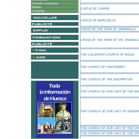
Conseils municipaux
Médias
CASTLE OF LOARRE
Campings
CASTLE OF MARCUELLO
CROSS OF THE TERM OF JABARRILLO
CROSS OF THE TERM OF STA. ENGRACI
THE COLLEGIATE CHURCH OF BOLEA
THE CHURCH OF CENTENERO
THE CHURCH OF THE ASSUMPTION
THE CHURCH OF OUR LADY OF THE SO
THE CHURCH OF OUR LADY OF ASSUMP
THE CHURCH OF OUR LADY OF THE C
THE CHURCH OF OUR LADY OF THE ST