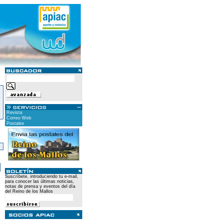
Revista
Correo Web
Postales
)
Suscríbete, introduciendo tu e-mail,
para conocer las últimas noticias,
notas de prensa y eventos del día
del Reino de los Mallos