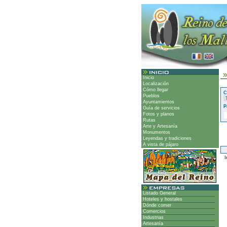
Inicio
Localización
Cómo llegar
C
Pueblos
Ayuntamientos
P
Guía de servicios
Fotos y planos
Rutas
Arte y Artesanía
Monumentos
Leyendas y tradiciones
A vista de pájaro
Ir
Listado General
Hoteles y hostales
Dónde comer
Comercios
Industrias
Artesanía