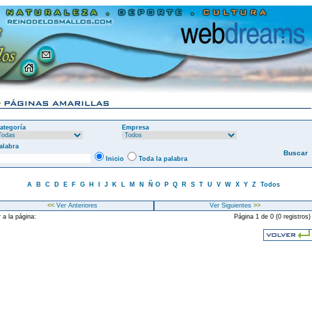
ategoría
Empresa
alabra
Inicio
Toda la palabra
A
B
C
D
E
F
G
H
I
J
K
L
M
N
Ñ
O
P
Q
R
S
T
U
V
W
X
Y
Z
Todos
<<
Ver Anteriores
Ver Siguientes
>>
 a la página:
Página 1 de 0 (0 registros