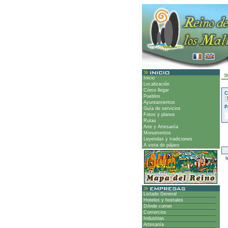
Inicio
Localización
Cómo llegar
C
Pueblos
Ayuntamientos
P
Guía de servicios
Fotos y planos
Rutas
Arte y Artesanía
Monumentos
Leyendas y tradiciones
A vista de pájaro
Ir
Listado General
Hoteles y hostales
Dónde comer
Comercios
Industrias
Artesanía