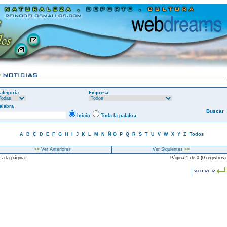
ategoría
Empresa
alabra
Inicio
Toda la palabra
A
B
C
D
E
F
G
H
I
J
K
L
M
N
Ñ
O
P
Q
R
S
T
U
V
W
X
Y
Z
Todos
<<
Ver Anteriores
Ver Siguientes
>>
 a la página:
Página 1 de 0 (0 registros