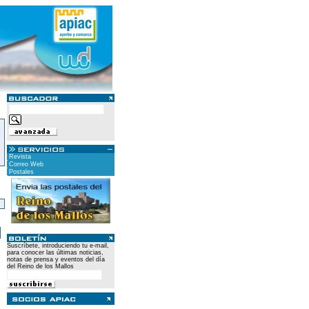
Revista
Correo Web
Postales
)
Suscríbete, introduciendo tu e-mail,
para conocer las últimas noticias,
notas de prensa y eventos del día
del Reino de los Mallos