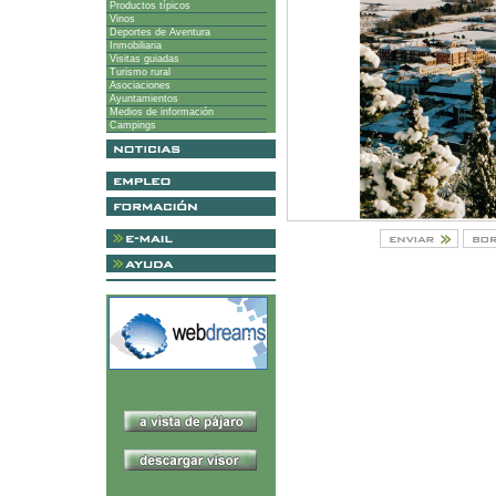
Productos típicos
Vinos
Deportes de Aventura
Inmobiliaria
Visitas guiadas
Turismo rural
Asociaciones
Ayuntamientos
Medios de información
Campings