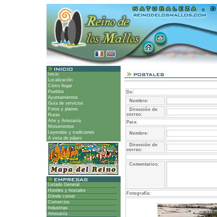
Inicio
Localización
Cómo llegar
Pueblos
De:
Ayuntamientos
Nombre:
Guía de servicios
Fotos y planos
Dirección de
correo:
Rutas
Arte y Artesanía
Para:
Monumentos
Leyendas y tradiciones
Nombre:
A vista de pájaro
Dirección de
correo:
Comentarios:
Listado General
Hoteles y hostales
Fotografía:
Dónde comer
Comercios
Industrias
Artesanía