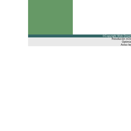
©Copyright Web Dreams
Resolución mín
Optimiz
Aviso le