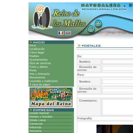
Inicio
Localización
Cómo llegar
Pueblos
De:
Ayuntamientos
Nombre:
Guía de servicios
Fotos y planos
Dirección de
correo:
Rutas
Arte y Artesanía
Para:
Monumentos
Leyendas y tradiciones
Nombre:
A vista de pájaro
Dirección de
correo:
Comentarios:
Listado General
Hoteles y hostales
Fotografía:
Dónde comer
Comercios
Industrias
Artesanía