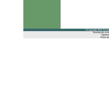
©Copyright Web Dreams
Resolución mín
Optimiz
Aviso le