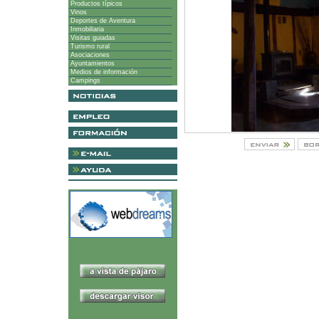
Productos típicos
Vinos
Deportes de Aventura
Inmobiliaria
Visitas guiadas
Turismo rural
Asociaciones
Ayuntamientos
Medios de información
Campings