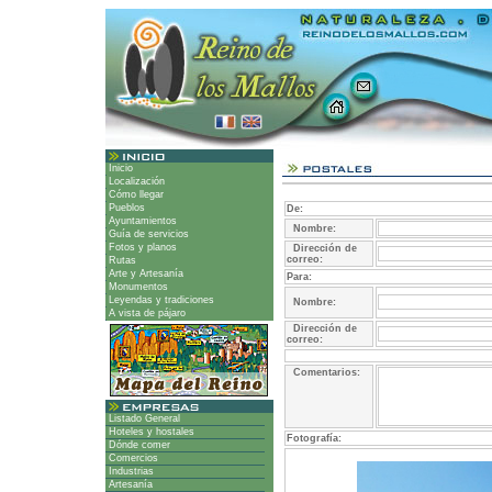
Inicio
Localización
Cómo llegar
Pueblos
De:
Ayuntamientos
Nombre:
Guía de servicios
Fotos y planos
Dirección de
correo:
Rutas
Arte y Artesanía
Para:
Monumentos
Leyendas y tradiciones
Nombre:
A vista de pájaro
Dirección de
correo:
Comentarios:
Listado General
Hoteles y hostales
Fotografía:
Dónde comer
Comercios
Industrias
Artesanía