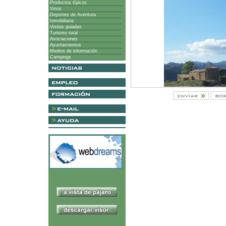
Productos típicos
Vinos
Deportes de Aventura
Inmobiliaria
Visitas guiadas
Turismo rural
Asociaciones
Ayuntamientos
Medios de información
Campings