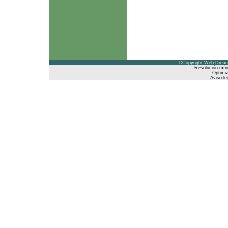
©Copyright Web Dreams
Resolución mín
Optimiz
Aviso le