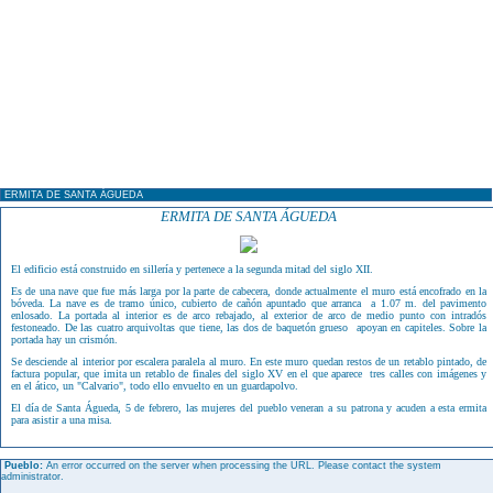
ERMITA DE SANTA ÁGUEDA
ERMITA DE SANTA ÁGUEDA
El edificio está construido en sillería y pertenece a la segunda mitad del siglo XII.
Es de una nave que fue más larga por la parte de cabecera, donde actualmente el muro está encofrado en la
bóveda. La nave es de tramo único, cubierto de cañón apuntado que arranca a 1.07 m. del pavimento
enlosado. La portada al interior es de arco rebajado, al exterior de arco de medio punto con intradós
festoneado. De las cuatro arquivoltas que tiene, las dos de baquetón grueso apoyan en capiteles. Sobre la
portada hay un crismón.
Se desciende al interior por escalera paralela al muro. En este muro quedan restos de un retablo pintado, de
factura popular, que imita un retablo de finales del siglo XV en el que aparece tres calles con imágenes y
en el ático, un "Calvario", todo ello envuelto en un guardapolvo.
El día de Santa Águeda, 5 de febrero, las mujeres del pueblo veneran a su patrona y acuden a esta ermita
para asistir a una misa.
Pueblo:
An error occurred on the server when processing the URL. Please contact the system
administrator.