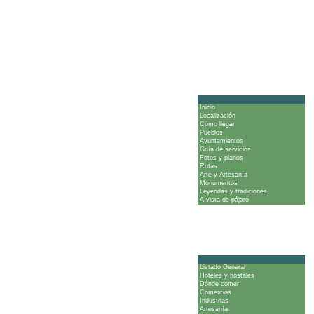
Inicio
Localización
Cómo llegar
Pueblos
Ayuntamientos
Guía de servicios
Fotos y planos
Rutas
Arte y Artesanía
Monumentos
Leyendas y tradiciones
A vista de pájaro
Listado General
Hoteles y hostales
Dónde comer
Comercios
Industrias
Artesanía