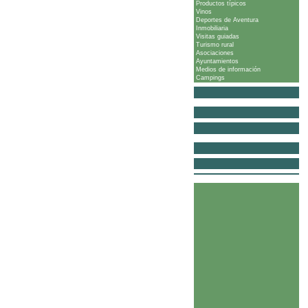
Productos típicos
Vinos
Deportes de Aventura
Inmobiliaria
Visitas guiadas
Turismo rural
Asociaciones
Ayuntamientos
Medios de información
Campings