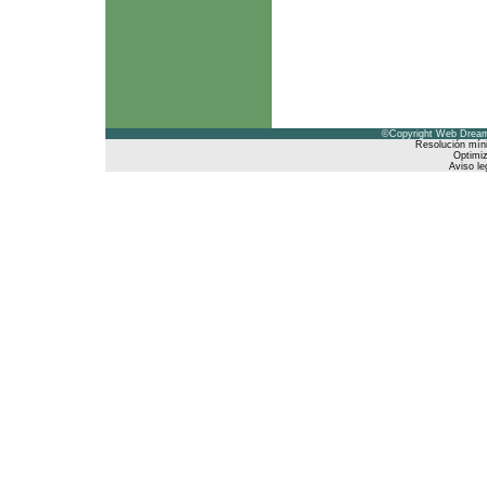
©Copyright Web Dreams
Resolución mín
Optimiz
Aviso le