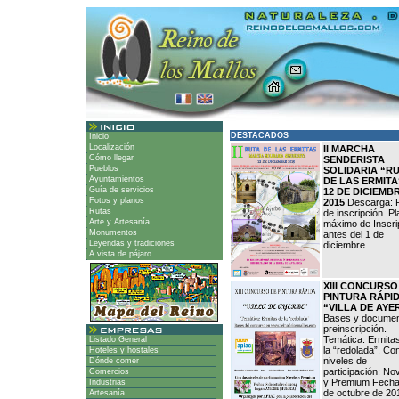
DESTACADOS
Inicio
Localización
II MARCHA
Cómo llegar
SENDERISTA
Pueblos
SOLIDARIA “R
Ayuntamientos
DE LAS ERMITA
Guía de servicios
12 DE DICIEMB
Fotos y planos
2015
Descarga: 
Rutas
de inscripción. P
Arte y Artesanía
máximo de Inscri
Monumentos
antes del 1 de
Leyendas y tradiciones
diciembre.
A vista de pájaro
XIII CONCURSO
PINTURA RÁPI
“VILLA DE AYE
Bases y docume
preinscripción.
Temática: Ermita
Listado General
la “redolada”. Co
Hoteles y hostales
niveles de
Dónde comer
participación: No
Comercios
y Premium Fecha
Industrias
de octubre de 20
Artesanía