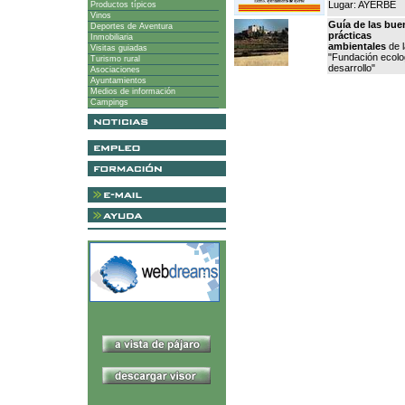
Lugar: AYERBE
Productos típicos
Vinos
Guía de las bue
Deportes de Aventura
prácticas
Inmobiliaria
ambientales
de l
Visitas guiadas
"Fundación ecolo
Turismo rural
desarrollo"
Asociaciones
Ayuntamientos
Medios de información
Campings