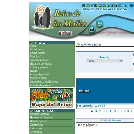
Inicio
Localización
Cómo llegar
Pueblos
Pueblo
Ayuntamientos
Guía de servicios
Fotos y planos
Rutas
Arte y Artesanía
Monumentos
Leyendas y tradiciones
A vista de pájaro
PANADERÍA LA PEÑA
A
B
C
D
E
F
G
H
I
J
K
L
Listado General
Hoteles y hostales
<<
Ver Anteriores
Dónde comer
Comercios
Ir a la página:
1
Industrias
Artesanía