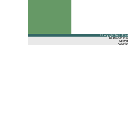
©Copyright Web Dreams
Resolución mín
Optimiz
Aviso le